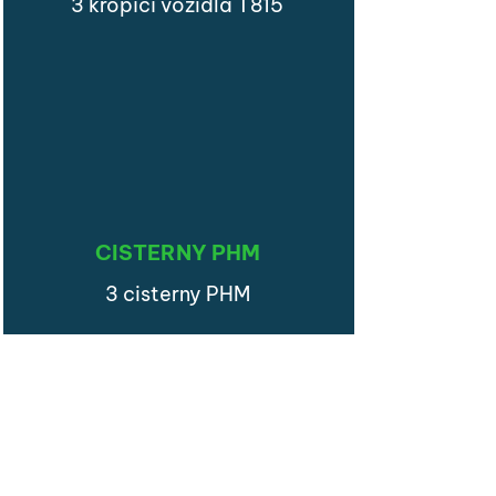
3 kropící vozidla T815
CISTERNY PHM
3 cisterny PHM
TRAKTORBAGR
1 traktorbagr Komatsu WB97