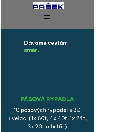
Dáváme cestám
směr.
PÁSOVÁ RYPADLA
10 pásových rypadel s 3D
nivelací (1x 60t, 4x 40t, 1x 24t,
3x 20t a 1x 16t)